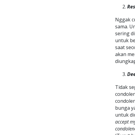
Res
Nggak 
sama. Un
sering 
untuk be
saat seo
akan m
diungka
Dee
Tidak se
condolen
condolen
bunga ya
untuk di
accept m
condolenc