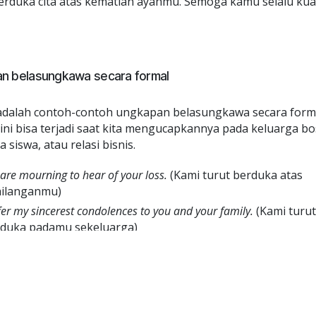
erduka cita atas kematian ayahmu. Semoga kamu selalu kua
n belasungkawa secara formal
adalah contoh-contoh ungkapan belasungkawa secara forma
ini bisa terjadi saat kita mengucapkannya pada keluarga bo
 siswa, atau relasi bisnis.
are mourning to hear of your loss.
(Kami turut berduka atas
hilanganmu)
ffer my sincerest condolences to you and your family.
(Kami turut
duka padamu sekeluarga)
ase accept our most heartfelt sympathies for your loss.
(Terimal
pan duka kami yang paling tulus atas kehilanganmu)
ase accept my deepest sympathies for your loss of your beloved.
rimalah ucapan duka kami yang paling tulus atas kehilang
a orang tercinta)