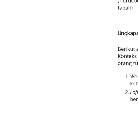
(Turut b
tabah)
Ungkapa
Berikut 
Konteks 
orang tua
We 
ke
I o
ber
Ple
uca
Ple
(Te
pad