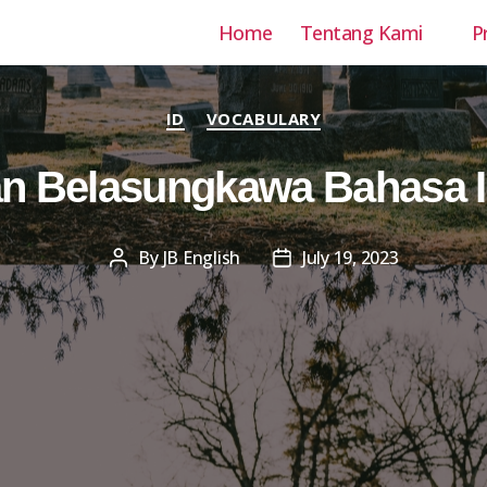
Home
Tentang Kami
P
Categories
ID
VOCABULARY
n Belasungkawa Bahasa I
By
JB English
July 19, 2023
Post
Post
author
date