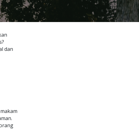
kan
s?
al dan
as makam
kaman.
 orang