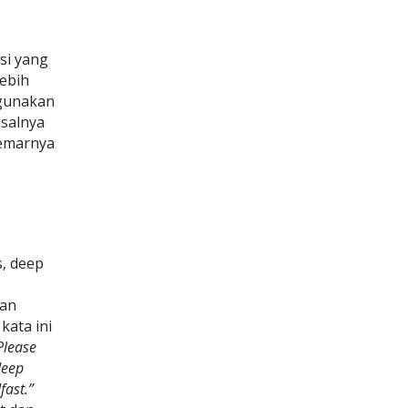
si yang
ebih
gunakan
isalnya
gemarnya
s, deep
ian
kata ini
Please
deep
fast.”