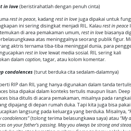
t in love
(beristirahatlah dengan penuh cinta)
cuma
rest in peace
, kadang
rest in love
juga dipakai untuk fung
gkapan ini sering disingkat menjadi RIL. Kalau
rest in peace
l
ditemukan di area pemakaman umum,
rest in love
biasanya di
rbelasungkawa atas meninggalnya seorang publik figur. M
rang aktris ternama tiba-tiba meninggal dunia, para peng
engucapkan
rest in love
lewat media sosial. RIL sering kali
pkan dalam
caption
, tagar, atau kolom komentar.
p condolences
(turut berduka cita sedalam-dalamnya)
perti RIP dan RIL yang hanya digunakan dalam tanda tertuli
ces bisa dipakai dalam konteks tertulis maupun lisan. Deep
ces bisa ditulis di acara pemakaman, misalnya pada rangka
ng dipajang di depan rumah duka. Tapi kita juga bisa pakai 
ucapkan langsung pada keluarga yang berduka. Misalnya,
“
y condolences”
(tolong terima belasungkawa saya) atau
“My 
es on your father’s passing. May you always be strong and stead