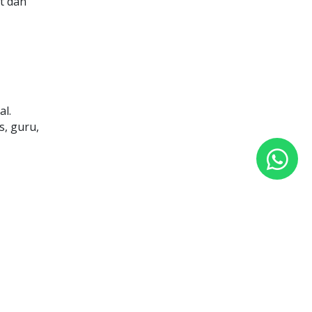
t dan
l.
s, guru,
ah
anmu