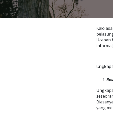
Kalo ada
belasung
Ucapan b
informal
Ungkapa
Res
Ungkapan
seseoran
Biasanya
yang men